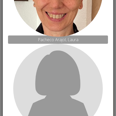
Pacheco Arajol, Laura
07:00
08:00
08:00-09:00
Acreditació assistents