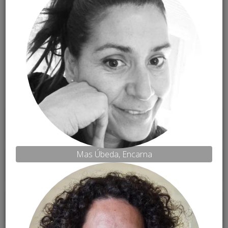
Programa del Congrés
Filtres
Horaris
Matí i tarda
Mas Úbeda, Encarna
Categories
Totes
Ponents
Tots