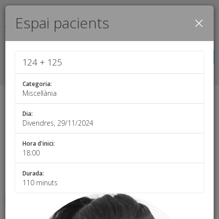
×
Espai pacients
Aquesta web utilitza cookies pròpies i analítiques per intentar
oferir a l'usuari la millor experiència d'ús possible.
Més informació
Configurar-les
Acceptar-les totes
124 + 125
Categoria:
Miscel·lània
Àrea privada d'inscripció
Català
Dia:
Divendres, 29/11/2024
Hora d'inici:
18:00
Durada:
110 minuts
Menu