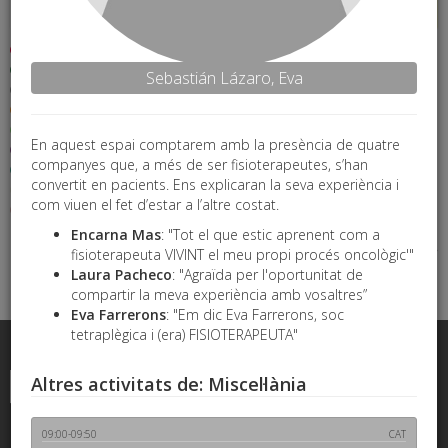
Neuromusculoesquelètica
Geriatria
Pediatria
Esport
Neurologia
Dolor
Respiratòria
Sebastián Lázaro, Eva
Miscel·lània
Activitat Física Terapèutica
09:00
09:00-09:50
CAT
09:00-09:50
09:00-09:50
Atenció especialitzada
Pacient crític
Universitats
Ponència
Ponència
Ponència
Prenent
Noves
Educació i
FTPitch
Altres
Logística
Fira comercial
Gestió
consciència dels
perspectives en
alfabetització en
En aquest espai comptarem amb la presència de quatre
Salut pelviana
Salut mental
Oncologia
Pausa
valors amb els
dolor crònic i
salut i dolor:
companyes que, a més de ser fisioterapeutes, s’han
professionals de
neurociència
experiència a la
Recerca, Desenvolupament i Innovació (R+D+I)
la rehabilitació
comunitat.
convertit en pacients. Ens explicaran la seva experiència i
Núria Maria
Comunicacions orals
Atenció Primària
Craniofacial
(metodologia
Cátedra Salud y
García Dopico
com viuen el fet d’estar a l’altre costat.
ecologia
Dolor Málaga
Vestibular
Osteopatia
emocional)
Alejandro Luque
Encarna Mas
: "Tot el que estic aprenent com a
Suárez
Carme Olivera
Noguerola
fisioterapeuta VIVINT el meu propi procés oncològic'"
10:00
Jordi Pujol Puig
10:00-10:50
CAT
10:00-10:50
10:00-10:50
Laura Pacheco
: "Agraïda per l'oportunitat de
Ponència
Ponència
Ponència
compartir la meva experiència amb vosaltres”
Noves
Ciàtica per a
Avenços en la
Eva Farrerons
: "Em dic Eva Farrerons, soc
perspectives de
fisioterapeutes:
investigació de la
la fragilitat en
actualitzacions en
neurodinàmica
tetraplègica i (era) FISIOTERAPEUTA"
gent gran
patofisiologia i
Michael
consideracions
Shacklock
Marc Terradellas
de maneig clínic
Fernández
Altres activitats de: Miscel·lània
Eduardo
Fondevila
Suárez
09:00-09:50
CAT
Segle XX, 78